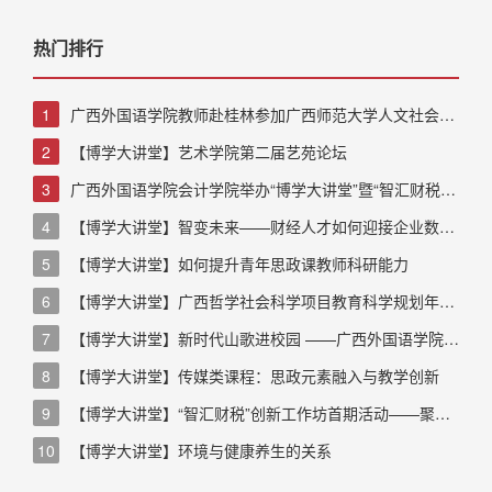
热门排行
1
广西外国语学院教师赴桂林参加广西师范大学人文社会科
学独秀青年暑期高级研修班（第一期）
2
【博学大讲堂】艺术学院第二届艺苑论坛
3
广西外国语学院会计学院举办“博学大讲堂”暨“智汇财税”
创新工作坊首期活动——聚焦“以评促建，加快财会类专业教育
4
【博学大讲堂】智变未来——财经人才如何迎接企业数智
教学改革与发展”
化浪潮
5
【博学大讲堂】如何提升青年思政课教师科研能力
6
【博学大讲堂】广西哲学社会科学项目教育科学规划年度
课题选题研讨与申报书撰写指导
7
【博学大讲堂】新时代山歌进校园 ——广西外国语学院教
育学院开展“博学大讲堂活动”
8
【博学大讲堂】传媒类课程：思政元素融入与教学创新
9
【博学大讲堂】“智汇财税”创新工作坊首期活动——聚焦
“以评促建，加快财会类专业教育教学改革与发展”
10
【博学大讲堂】环境与健康养生的关系