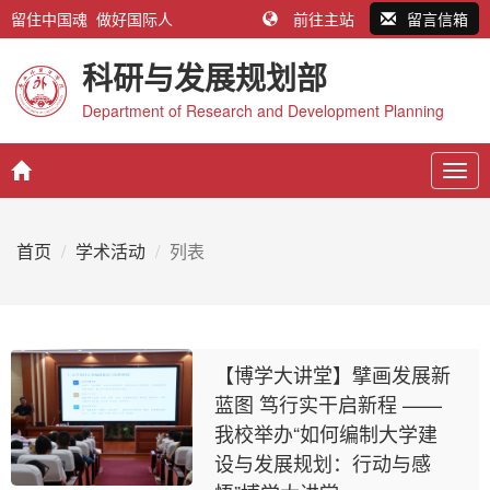
留住中国魂 做好国际人
前往主站
留言信箱
科研与发展规划部
Department of Research and Development Planning
Togg
navig
首页
学术活动
列表
【博学大讲堂】擘画发展新
蓝图 笃行实干启新程 ——
我校举办“如何编制大学建
设与发展规划：行动与感